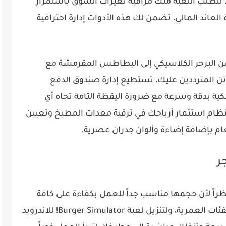
ة، تتطلب اللعبة منك مراقبة تغيرات السوق باستمرار
عائد المالي، تضمن لك هذه الأدوات إدارة احترافية
من البرجر الكلاسيكي إلى البطاطس المقرمشة مع
ن المترددين عليك، تستطيع إدارة صندوق الدفع
كية بدقة وسرعة مع ضرورة اليقظة التامة تجاه أي
نظام استثمار أرباحك في ترقية معدات المطبخ وتعيين
م بإضافة إضاءة وألوان جدران عصرية.
ر
اً لأن حجمها مناسب جداً للعمل بكفاءة على كافة
الهواتف الذكية، اللعبة متوافقة مع جميع الفئات العمرية، ولتنزيل لعبة Burger Simulator! للاندرويد