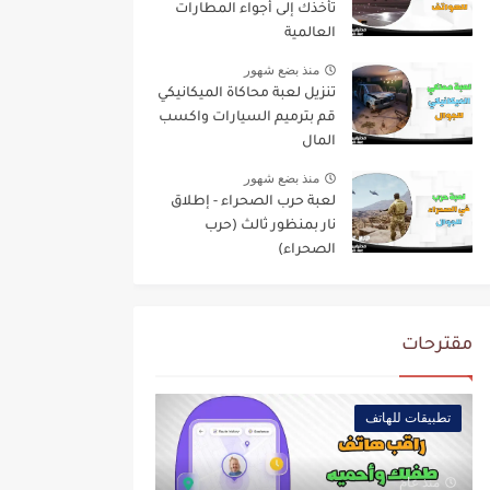
تأخذك إلى أجواء المطارات
العالمية
منذ بضع شهور
تنزيل لعبة محاكاة الميكانيكي
قم بترميم السيارات واكسب
المال
منذ بضع شهور
لعبة حرب الصحراء - إطلاق
نار بمنظور ثالث (حرب
الصحراء)
مقترحات
تطبيقات للهاتف
منذ عام