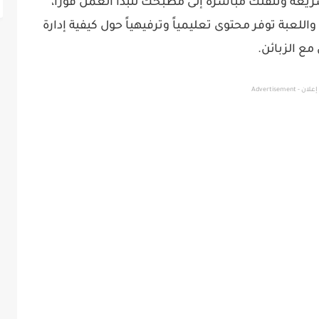
ريعة وتنقلك مباشرة إلى مطبخك لتبدأ العمل فوراً،
لعبة توفر محتوى تعليمياً وترفيهياً حول كيفية إدارة
مع الزبائن.
إعلان - Advertisement